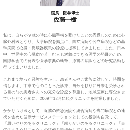
院長 医学博士
佐藤一樹
私は、自らが９歳の時に心臓手術を受けたことの恩返しのために心
臓外科医となり、大学病院を拠点に、国立病院や公立病院などの基
幹病院で心臓・循環器疾患の診療に従事してきました。また、日本
中、世界中の心臓病で苦しむ人も対象にできる医学の発展のため、
国際学会での発表や医学事典の執筆、原書の翻訳などの研究活動も
行ってまいりました。
これまで培った経験を生かし、患者さんやご家族に対して、時間を
惜しまず、丁寧で心のこもった診療、自分を頼りに外来を受診され
る目の前の患者さんへの充分な診療を尊重し、地域医療に専念させ
ていただくために、2009年12月に現クリニックを開業しました。
かかりつけ医として、近隣の救急病院や総合病院や専門病院との連
携を含めた健康サービスステーションとしての役割も自覚して、
「思いやりのあるクリニック」「頼りがいのあるクリニック」「責
任のあるクリニック」の評価を皆様から得られるよう努めてまいり