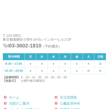
〒124-0001
東京都葛飾区小菅4-14-5レインボーヒルズ1F
03-3602-1810
Tel
（予約優先）
受付時間
月
火
水
木
金
土
日祝
8:30～13:00
●
●
●
●
●
●
休
15:30～20:00
●
●
●
●
●
休
休
【診療時間】
8：30～13：00 15：30～20：00
【休診日】
土曜午後/日曜祝日
ホーム
生活習慣病
当院のご案内
心臓血管外科