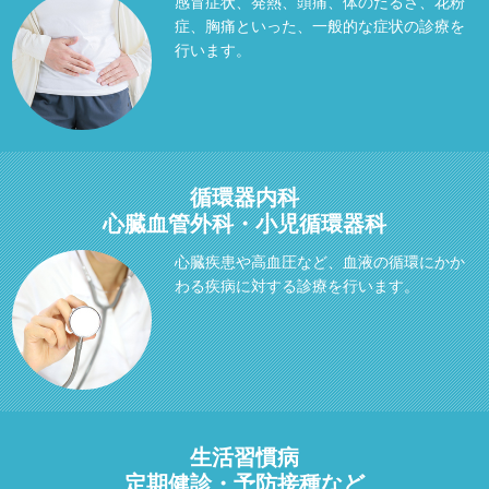
感冒症状、発熱、頭痛、体のだるさ、花粉
症、胸痛といった、一般的な症状の診療を
行います。
循環器内科
心臓血管外科・小児循環器科
心臓疾患や高血圧など、血液の循環にかか
わる疾病に対する診療を行います。
生活習慣病
定期健診・予防接種など