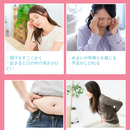
Alt：お悩み
Alt：お悩み
・寝汗をすごくかく
・めまいや耳鳴りを感じる
・起きると口の中の渇きがひ
・手足がしびれる
どい
Alt：お悩み
Alt：お悩み