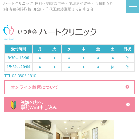
ハートクリニック| 内科・循環器内科・循環器小児科・心臓血管外
科| 各種保険取扱| JR線・千代田線綾瀬駅より徒歩２分
受付時間
月
火
水
木
金
土
日祝
8:30～13:00
●
●
●
●
●
●
休
15:30～20:00
●
●
●
●
●
休
休
TEL 03-3602-1810
オンライン診療について
初診の方へ
事前WEB申し込み