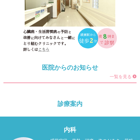
心臓病・生活習慣病
予防
の
と
綾瀬駅から
8
夜
時ま
改善
向けてみなさん
一緒
に
と
に
2
徒歩
分
で
診察
とり組むクリニックです。
詳しくは
こちら
医院からのお知らせ
一覧を見る
診療案内
内科