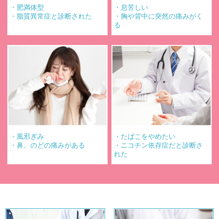
・肥満体型
・息苦しい
・脂質異常症と診断された
・胸や背中に突然の痛みがく
る
Alt：お悩み
Alt：お悩み
・風邪ぎみ
・たばこをやめたい
・鼻、のどの痛みがある
・ニコチン依存症だと診断さ
れた