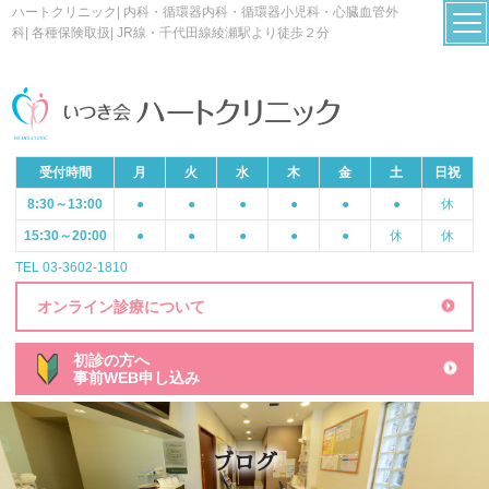
ハートクリニック| 内科・循環器内科・循環器小児科・心臓血管外
科| 各種保険取扱| JR線・千代田線綾瀬駅より徒歩２分
受付時間
月
火
水
木
金
土
日祝
8:30～13:00
●
●
●
●
●
●
休
15:30～20:00
●
●
●
●
●
休
休
TEL 03-3602-1810
オンライン診療について
初診の方へ
事前WEB申し込み
ブログ