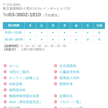
〒124-0001
東京都葛飾区小菅4-14-5レインボーヒルズ1F
03-3602-1810
Tel
（予約優先）
受付時間
月
火
水
木
金
土
日祝
8:30～13:00
●
●
●
●
●
●
休
15:30～20:00
●
●
●
●
●
休
休
【診療時間】
8：30～13：00 15：30～20：00
【休診日】
土曜午後/日曜祝日
ホーム
生活習慣病
当院のご案内
心臓血管外科
オンライン診療とは
循環器小児科
内科診療
禁煙外来
循環器内科
睡眠時無呼吸症候群
診療科目
AGA（男性型脱毛症）
ブログ（一覧）