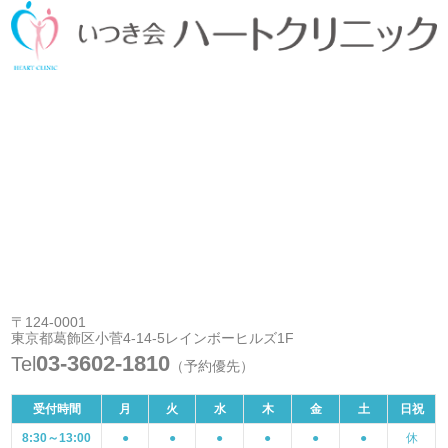
〒124-0001
東京都葛飾区小菅4-14-5レインボーヒルズ1F
03-3602-1810
Tel
（予約優先）
受付時間
月
火
水
木
金
土
日祝
8:30～13:00
●
●
●
●
●
●
休