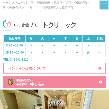
ハートクリニック| 内科・循環器内科・循環器小児科・心臓血管外
科| 各種保険取扱| JR線・千代田線綾瀬駅より徒歩２分
受付時間
月
火
水
木
金
土
日祝
8:30～13:00
●
●
●
●
●
●
休
15:30～20:00
●
●
●
●
●
休
休
TEL 03-3602-1810
オンライン診療について
初診の方へ
事前WEB申し込み
ブログ