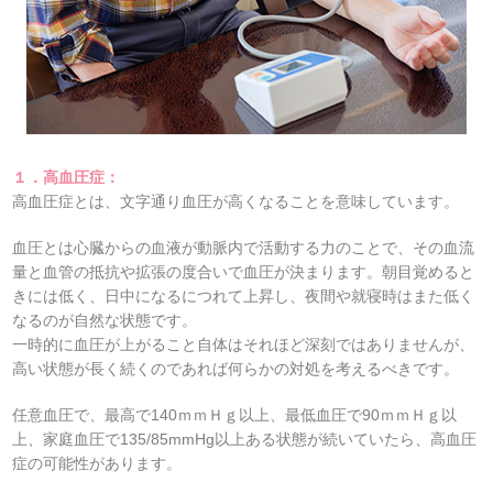
１．高血圧症：
高血圧症とは、文字通り血圧が高くなることを意味しています。
血圧とは心臓からの血液が動脈内で活動する力のことで、その血流
量と血管の抵抗や拡張の度合いで血圧が決まります。朝目覚めると
きには低く、日中になるにつれて上昇し、夜間や就寝時はまた低く
なるのが自然な状態です。
一時的に血圧が上がること自体はそれほど深刻ではありませんが、
高い状態が長く続くのであれば何らかの対処を考えるべきです。
任意血圧で、最高で140ｍｍＨｇ以上、最低血圧で90ｍｍＨｇ以
上、家庭血圧で135/85mmHg以上ある状態が続いていたら、高血圧
症の可能性があります。