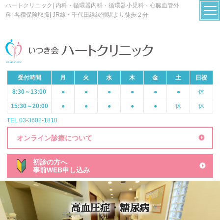
ハートクリニック| 内科・循環器内科・循環器小児科・心臓血管外
科| 各種保険取扱| JR線・千代田線綾瀬駅より徒歩２分
受付時間
月
火
水
木
金
土
日祝
8:30～13:00
●
●
●
●
●
●
休
15:30～20:00
●
●
●
●
●
休
休
TEL 03-3602-1810
オンライン診療について
初診の方へ
事前WEB申し込み
高血圧症・糖尿病