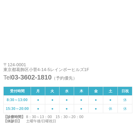
〒124-0001
東京都葛飾区小菅4-14-5レインボーヒルズ1F
03-3602-1810
Tel
（予約優先）
受付時間
月
火
水
木
金
土
日祝
8:30～13:00
●
●
●
●
●
●
休
15:30～20:00
●
●
●
●
●
休
休
【診療時間】
8：30～13：00 15：30～20：00
【休診日】
土曜午後/日曜祝日