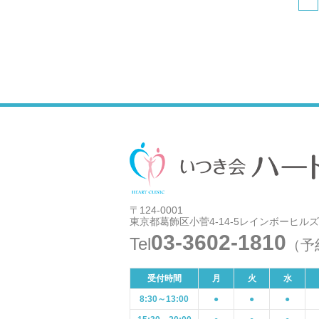
〒124-0001
東京都葛飾区小菅4-14-5レインボーヒルズ
03-3602-1810
Tel
（予
受付時間
月
火
水
8:30～13:00
●
●
●