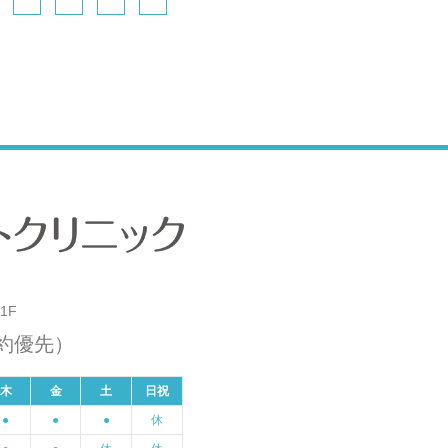
1F
約優先）
木
金
土
日祝
●
●
●
休