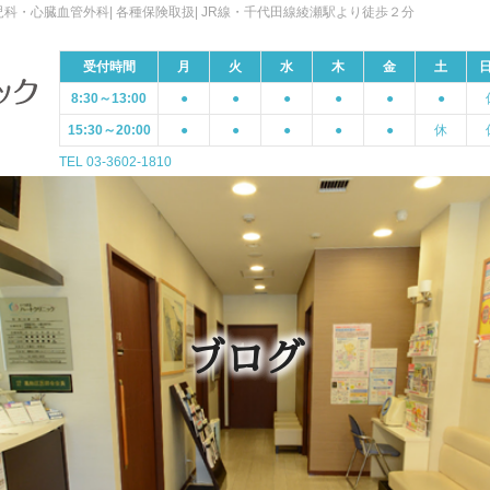
科・心臓血管外科| 各種保険取扱| JR線・千代田線綾瀬駅より徒歩２分
受付時間
月
火
水
木
金
土
8:30～13:00
●
●
●
●
●
●
15:30～20:00
●
●
●
●
●
休
TEL 03-3602-1810
ブログ