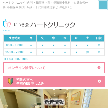
ハートクリニック| 内科・循環器内科・循環器小児科・心臓血管外
科| 各種保険取扱| JR線・千代田線綾瀬駅より徒歩２分
受付時間
月
火
水
木
金
土
日祝
8:30～13:00
●
●
●
●
●
●
休
15:30～20:00
●
●
●
●
●
休
休
TEL 03-3602-1810
オンライン診療について
初診の方へ
事前WEB申し込み
新着情報