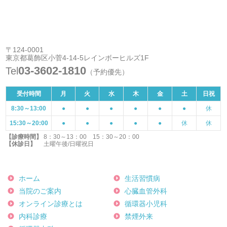
〒124-0001
東京都葛飾区小菅4-14-5レインボーヒルズ1F
03-3602-1810
Tel
（予約優先）
受付時間
月
火
水
木
金
土
日祝
8:30～13:00
●
●
●
●
●
●
休
15:30～20:00
●
●
●
●
●
休
休
【診療時間】
8：30～13：00 15：30～20：00
【休診日】
土曜午後/日曜祝日
ホーム
生活習慣病
当院のご案内
心臓血管外科
オンライン診療とは
循環器小児科
内科診療
禁煙外来