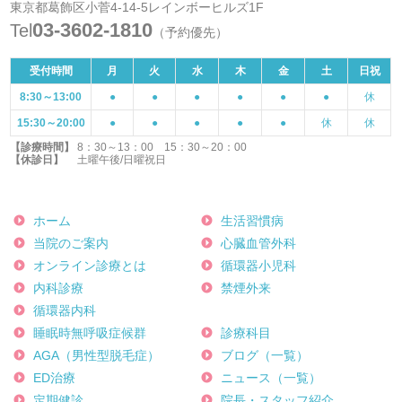
東京都葛飾区小菅4-14-5レインボーヒルズ1F
03-3602-1810
Tel
（予約優先）
受付時間
月
火
水
木
金
土
日祝
8:30～13:00
●
●
●
●
●
●
休
15:30～20:00
●
●
●
●
●
休
休
【診療時間】
8：30～13：00 15：30～20：00
【休診日】
土曜午後/日曜祝日
ホーム
生活習慣病
当院のご案内
心臓血管外科
オンライン診療とは
循環器小児科
内科診療
禁煙外来
循環器内科
睡眠時無呼吸症候群
診療科目
AGA（男性型脱毛症）
ブログ（一覧）
ED治療
ニュース（一覧）
定期健診
院長・スタッフ紹介