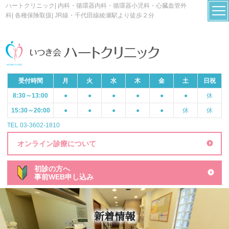
ハートクリニック| 内科・循環器内科・循環器小児科・心臓血管外
科| 各種保険取扱| JR線・千代田線綾瀬駅より徒歩２分
受付時間
月
火
水
木
金
土
日祝
8:30～13:00
●
●
●
●
●
●
休
15:30～20:00
●
●
●
●
●
休
休
TEL 03-3602-1810
オンライン診療について
初診の方へ
事前WEB申し込み
新着情報