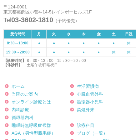
〒124-0001
東京都葛飾区小菅4-14-5レインボーヒルズ1F
03-3602-1810
Tel
（予約優先）
受付時間
月
火
水
木
金
土
日祝
8:30～13:00
●
●
●
●
●
●
休
15:30～20:00
●
●
●
●
●
休
休
【診療時間】
8：30～13：00 15：30～20：00
【休診日】
土曜午後/日曜祝日
ホーム
生活習慣病
当院のご案内
心臓血管外科
オンライン診療とは
循環器小児科
内科診療
禁煙外来
循環器内科
睡眠時無呼吸症候群
診療科目
AGA（男性型脱毛症）
ブログ（一覧）