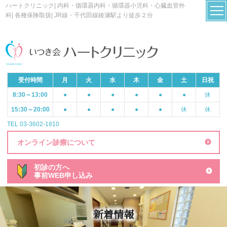
ハートクリニック| 内科・循環器内科・循環器小児科・心臓血管外
科| 各種保険取扱| JR線・千代田線綾瀬駅より徒歩２分
受付時間
月
火
水
木
金
土
日祝
8:30～13:00
●
●
●
●
●
●
休
15:30～20:00
●
●
●
●
●
休
休
TEL 03-3602-1810
オンライン診療について
初診の方へ
事前WEB申し込み
新着情報