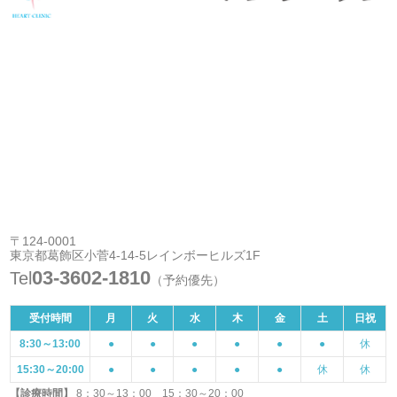
〒124-0001
東京都葛飾区小菅4-14-5レインボーヒルズ1F
03-3602-1810
Tel
（予約優先）
受付時間
月
火
水
木
金
土
日祝
8:30～13:00
●
●
●
●
●
●
休
15:30～20:00
●
●
●
●
●
休
休
【診療時間】
8：30～13：00 15：30～20：00