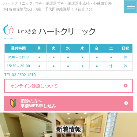
ハートクリニック| 内科・循環器内科・循環器小児科・心臓血管外
科| 各種保険取扱| JR線・千代田線綾瀬駅より徒歩２分
受付時間
月
火
水
木
金
土
日祝
8:30～13:00
●
●
●
●
●
●
休
15:30～20:00
●
●
●
●
●
休
休
TEL 03-3602-1810
オンライン診療について
初診の方へ
事前WEB申し込み
新着情報