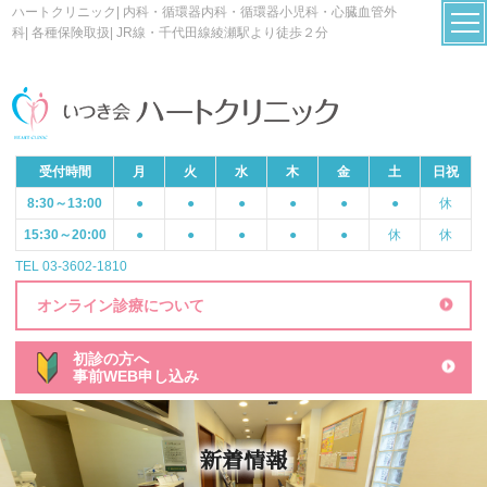
ハートクリニック| 内科・循環器内科・循環器小児科・心臓血管外
科| 各種保険取扱| JR線・千代田線綾瀬駅より徒歩２分
受付時間
月
火
水
木
金
土
日祝
8:30～13:00
●
●
●
●
●
●
休
15:30～20:00
●
●
●
●
●
休
休
TEL 03-3602-1810
オンライン診療について
初診の方へ
事前WEB申し込み
新着情報