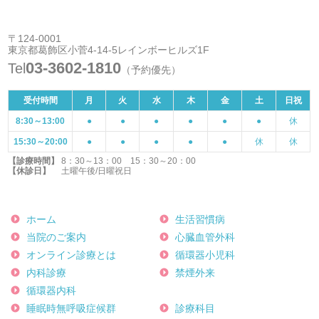
〒124-0001
東京都葛飾区小菅4-14-5レインボーヒルズ1F
03-3602-1810
Tel
（予約優先）
受付時間
月
火
水
木
金
土
日祝
8:30～13:00
●
●
●
●
●
●
休
15:30～20:00
●
●
●
●
●
休
休
【診療時間】
8：30～13：00 15：30～20：00
【休診日】
土曜午後/日曜祝日
ホーム
生活習慣病
当院のご案内
心臓血管外科
オンライン診療とは
循環器小児科
内科診療
禁煙外来
循環器内科
睡眠時無呼吸症候群
診療科目